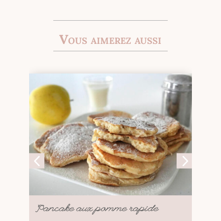
Vous aimerez aussi
Carrot Cake Américain
C