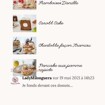
Framboises Vanille
Carott Cake
Charlotte façon Tiramisu
Pancake aux pomme
2 Commentaires
rapide
sur 19 mai 2021 à 14h23
LadyMilonguera
Je fonds devant ces donuts…