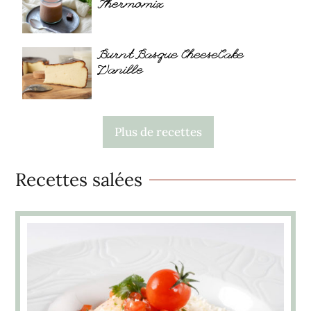
Thermomix
Burnt Basque CheeseCake
Vanille
Plus de recettes
Recettes salées