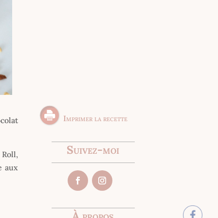
Imprimer la recette
colat
Suivez-moi
Roll,
e aux
À propos