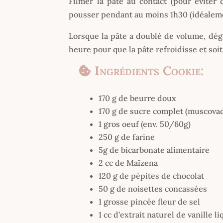
Filmer la pâte au contact (pour éviter 
pousser pendant au moins 1h30 (idéaleme
Lorsque la pâte a doublé de volume, déga
heure pour que la pâte refroidisse et soit 
Ingrédients Cookie:
170 g de beurre doux
170 g de sucre complet (muscovad
1 gros oeuf (env. 50/60g)
250 g de farine
5g de bicarbonate alimentaire
2 cc de Maïzena
120 g de pépites de chocolat
50 g de noisettes concassées
1 grosse pincée fleur de sel
1 cc d’extrait naturel de vanille l