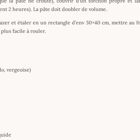
que la pâte ne croûte), couvrir d’un torchon propre et la
nt 2 heures). La pâte doit doubler de volume.
zer et étaler en un rectangle d’env 30×40 cm, mettre au fr
plus facile à rouler.
o, vergeoise)
iquide