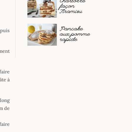
Charlotte
façon
Tiramisu
Pancake
 puis
aux pomme
rapide
ement
faire
âte à
 long
cm de
faire